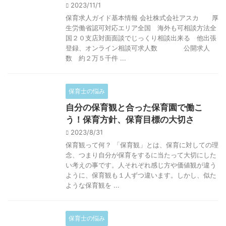
2023/11/1
保育求人ガイド基本情報 会社株式会社アスカ 厚
生労働省認可対応エリア全国 海外も可相談方法全
国２０支店対面面談でじっくり相談出来る 他出張
登録、オンライン相談可求人数 公開求人
数 約２万５千件 ...
保育士の悩み
自分の保育観と合った保育園で働こ
う！保育方針、保育目標の大切さ
2023/8/31
保育観って何？ 「保育観」とは、保育に対しての理
念、つまり自分が保育をするに当たって大切にした
い考えの事です。人それぞれ感じ方や価値観が違う
ように、保育観も１人ずつ違います。しかし、似た
ような保育観を ...
保育士の悩み