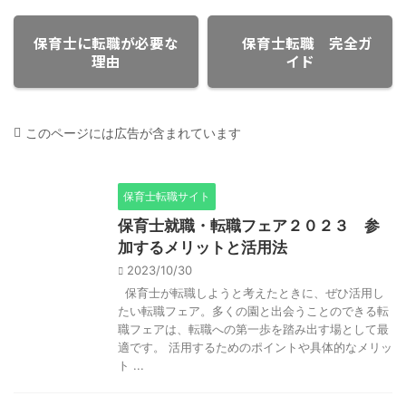
たりの求人
で、1,528人です。 これはなんと、東京都
美味しい食
求めます。
に次ぐ全国2番目の多さです！ 思った以上
んな福岡
保育士に転職が必要な
保育士転職 完全ガ
 有効求人
に待機児童がいるんですね… H31年の1,569
士の状況等
理由
イド
い、有効求
と比べても、ほとんど待機児童数が減って
士 平均給
低いという
いないのがわかります。 ポイント 令和4年
約374万
人倍率は
4月1日時点では待機児童数は311人と激減し
355万円
ます。 →有
ています！（令和3年4月1日では769人）
が、都道府
.
待機児 ...
コチラ ⇓ 
このページには広告が含まれています
保育士転職サイト
保育士就職・転職フェア２０２３ 参
加するメリットと活用法
2023/10/30
保育士が転職しようと考えたときに、ぜひ活用し
たい転職フェア。多くの園と出会うことのできる転
職フェアは、転職への第一歩を踏み出す場として最
適です。 活用するためのポイントや具体的なメリッ
ト ...