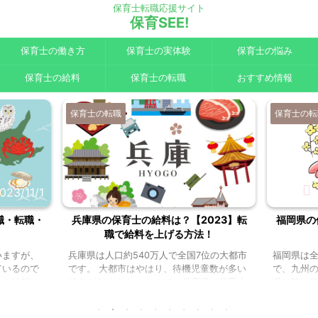
保育士転職応援サイト
保育SEE!
保育士の働き方
保育士の実体験
保育士の悩み
保育士の給料
保育士の転職
おすすめ情報
保育士の転職
保育士の転
023/11/1
2023/9/27
職・転職・
兵庫県の保育士の給料は？【2023】転
福岡県の
職で給料を上げる方法！
いますが、
兵庫県は人口約540万人で全国7位の大都市
福岡県は全
ているので
です。 大都市はやはり、待機児童数が多い
で、九州の
人や給料に
傾向があります。 そこで、兵庫県の保育士
県は陸・
。 北海道
事情を調べてみました！ 兵庫県の待機児童
交通機関
らい？ 有
数 兵庫県の待機児童数は令和2年4月時点
の移動も