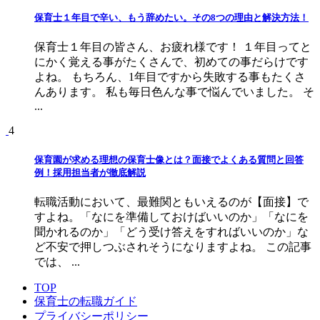
保育士１年目で辛い、もう辞めたい。その8つの理由と解決方法！
保育士１年目の皆さん、お疲れ様です！ １年目ってと
にかく覚える事がたくさんで、初めての事だらけです
よね。 もちろん、1年目ですから失敗する事もたくさ
んあります。 私も毎日色んな事で悩んでいました。 そ
...
4
保育園が求める理想の保育士像とは？面接でよくある質問と回答
例！採用担当者が徹底解説
転職活動において、最難関ともいえるのが【面接】で
すよね。「なにを準備しておけばいいのか」「なにを
聞かれるのか」「どう受け答えをすればいいのか」な
ど不安で押しつぶされそうになりますよね。 この記事
では、 ...
TOP
保育士の転職ガイド
プライバシーポリシー