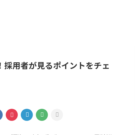
時期」
「履歴書」
「面接対策」
「スキ
「退職後の手続き」
プライバシーポリシー
お問合せ
！採用者が見るポイントをチェ