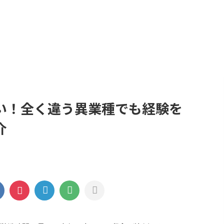
時期」
「履歴書」
「面接対策」
「スキ
「退職後の手続き」
プライバシーポリシー
お問合せ
い！全く違う異業種でも経験を
介