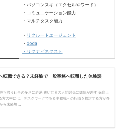
・パソコンスキ（エクセルやワード）
・コミュニケーション能力
・マルチタスク能力
・
リクルートエージェント
・
doda
・リクナビネクスト
へ転職できる？未経験で一般事務へ転職した体験談
・持ち帰り仕事の多さに辟易 狭い世界の人間関係に嫌気が差す 保育士
る方の中には、デスクワークである事務職への転職を検討する方が多
ら未経験 ...