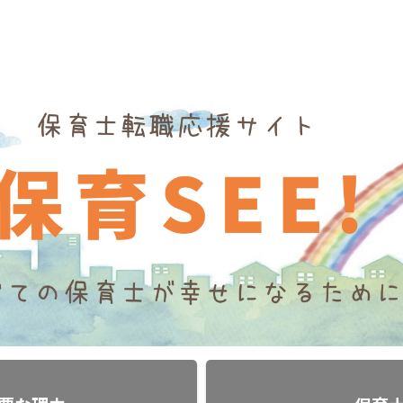
時期」
「履歴書」
「面接対策」
「スキ
「退職後の手続き」
プライバシーポリシー
お問合せ