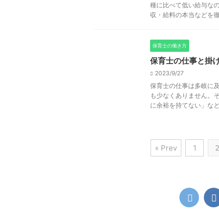
種に比べて低い給与なの
収・給料の本当などを徹底
保育士の働き方
保育士の仕事と掛
2023/9/27
保育士の仕事は多岐に
も少なくありません。
に余裕を持てない」など、
« Prev
1