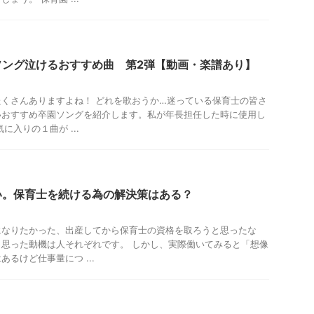
ソング泣けるおすすめ曲 第2弾【動画・楽譜あり】
くさんありますよね！ どれを歌おうか…迷っている保育士の皆さ
いおすすめ卒園ソングを紹介します。私が年長担任した時に使用し
に入りの１曲が ...
い。保育士を続ける為の解決策はある？
になりたかった、出産してから保育士の資格を取ろうと思ったな
思った動機は人それぞれです。 しかし、実際働いてみると「想像
るけど仕事量につ ...